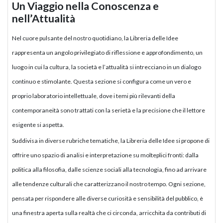
Un Viaggio nella Conoscenza e
nell’Attualità
Nel cuore pulsante del nostro quotidiano, la Libreria delle Idee
rappresenta un angolo privilegiato di riflessione e approfondimento, un
luogo in cui la cultura, la società e l’attualità si intrecciano in un dialogo
continuo e stimolante. Questa sezione si configura come un vero e
proprio laboratorio intellettuale, dove i temi più rilevanti della
contemporaneità sono trattati con la serietà e la precisione che il lettore
esigente si aspetta.
Suddivisa in diverse rubriche tematiche, la Libreria delle Idee si propone di
offrire uno spazio di analisi e interpretazione su molteplici fronti: dalla
politica alla filosofia, dalle scienze sociali alla tecnologia, fino ad arrivare
alle tendenze culturali che caratterizzano il nostro tempo. Ogni sezione,
pensata per rispondere alle diverse curiosità e sensibilità del pubblico, è
una finestra aperta sulla realtà che ci circonda, arricchita da contributi di