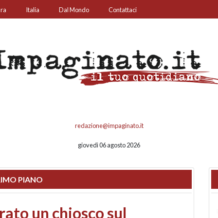
ura
Italia
Dal Mondo
Contattaci
redazione@impaginato.it
giovedì 06 agosto 2026
IMO PIANO
nfronto su call center,