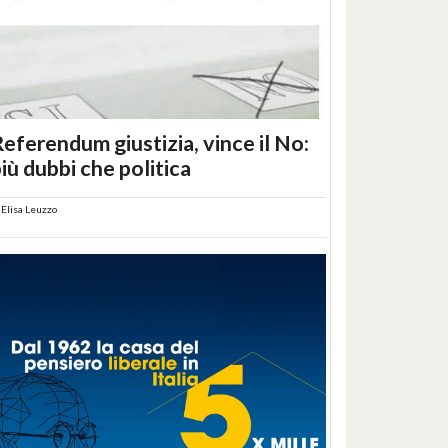
eferendum giustizia, vince il No:
iù dubbi che politica
i
Elisa Leuzzo