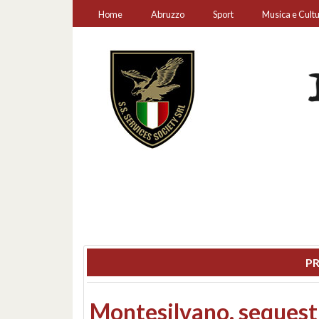
Home
Abruzzo
Sport
Musica e Cult
PR
Consiglio regionale: co