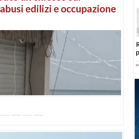
 danni da maltempo
R
p
d