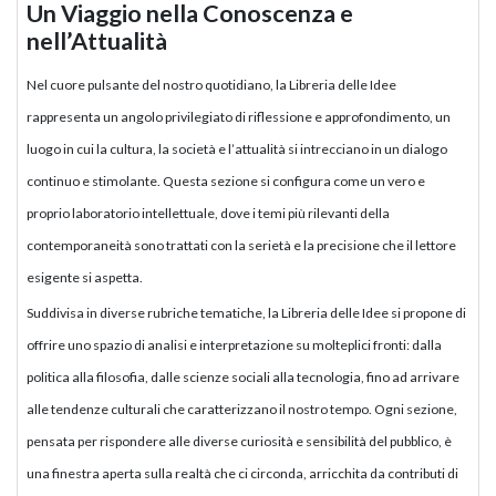
Un Viaggio nella Conoscenza e
nell’Attualità
Nel cuore pulsante del nostro quotidiano, la Libreria delle Idee
rappresenta un angolo privilegiato di riflessione e approfondimento, un
luogo in cui la cultura, la società e l’attualità si intrecciano in un dialogo
continuo e stimolante. Questa sezione si configura come un vero e
proprio laboratorio intellettuale, dove i temi più rilevanti della
contemporaneità sono trattati con la serietà e la precisione che il lettore
esigente si aspetta.
Suddivisa in diverse rubriche tematiche, la Libreria delle Idee si propone di
offrire uno spazio di analisi e interpretazione su molteplici fronti: dalla
politica alla filosofia, dalle scienze sociali alla tecnologia, fino ad arrivare
alle tendenze culturali che caratterizzano il nostro tempo. Ogni sezione,
pensata per rispondere alle diverse curiosità e sensibilità del pubblico, è
una finestra aperta sulla realtà che ci circonda, arricchita da contributi di