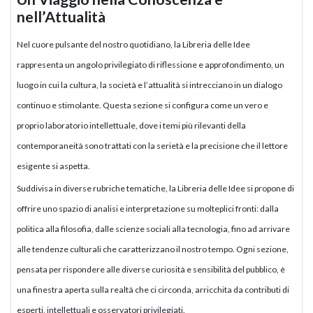
nell’Attualità
Nel cuore pulsante del nostro quotidiano, la Libreria delle Idee
rappresenta un angolo privilegiato di riflessione e approfondimento, un
luogo in cui la cultura, la società e l’attualità si intrecciano in un dialogo
continuo e stimolante. Questa sezione si configura come un vero e
proprio laboratorio intellettuale, dove i temi più rilevanti della
contemporaneità sono trattati con la serietà e la precisione che il lettore
esigente si aspetta.
Suddivisa in diverse rubriche tematiche, la Libreria delle Idee si propone di
offrire uno spazio di analisi e interpretazione su molteplici fronti: dalla
politica alla filosofia, dalle scienze sociali alla tecnologia, fino ad arrivare
alle tendenze culturali che caratterizzano il nostro tempo. Ogni sezione,
pensata per rispondere alle diverse curiosità e sensibilità del pubblico, è
una finestra aperta sulla realtà che ci circonda, arricchita da contributi di
esperti, intellettuali e osservatori privilegiati.