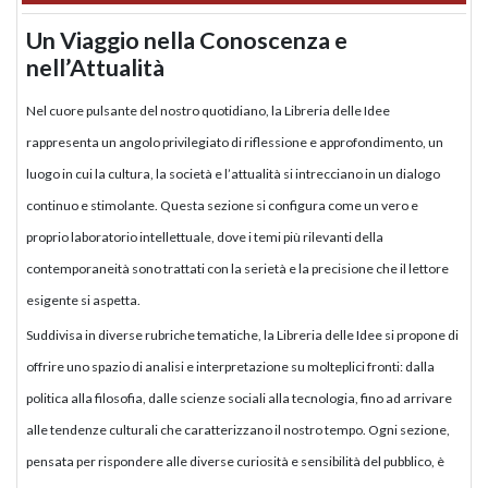
Un Viaggio nella Conoscenza e
nell’Attualità
Nel cuore pulsante del nostro quotidiano, la Libreria delle Idee
rappresenta un angolo privilegiato di riflessione e approfondimento, un
luogo in cui la cultura, la società e l’attualità si intrecciano in un dialogo
continuo e stimolante. Questa sezione si configura come un vero e
proprio laboratorio intellettuale, dove i temi più rilevanti della
contemporaneità sono trattati con la serietà e la precisione che il lettore
esigente si aspetta.
Suddivisa in diverse rubriche tematiche, la Libreria delle Idee si propone di
offrire uno spazio di analisi e interpretazione su molteplici fronti: dalla
politica alla filosofia, dalle scienze sociali alla tecnologia, fino ad arrivare
alle tendenze culturali che caratterizzano il nostro tempo. Ogni sezione,
pensata per rispondere alle diverse curiosità e sensibilità del pubblico, è