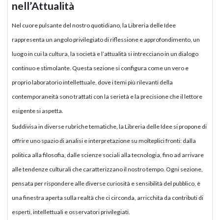
nell’Attualità
Nel cuore pulsante del nostro quotidiano, la Libreria delle Idee
rappresenta un angolo privilegiato di riflessione e approfondimento, un
luogo in cui la cultura, la società e l’attualità si intrecciano in un dialogo
continuo e stimolante. Questa sezione si configura come un vero e
proprio laboratorio intellettuale, dove i temi più rilevanti della
contemporaneità sono trattati con la serietà e la precisione che il lettore
esigente si aspetta.
Suddivisa in diverse rubriche tematiche, la Libreria delle Idee si propone di
offrire uno spazio di analisi e interpretazione su molteplici fronti: dalla
politica alla filosofia, dalle scienze sociali alla tecnologia, fino ad arrivare
alle tendenze culturali che caratterizzano il nostro tempo. Ogni sezione,
pensata per rispondere alle diverse curiosità e sensibilità del pubblico, è
una finestra aperta sulla realtà che ci circonda, arricchita da contributi di
esperti, intellettuali e osservatori privilegiati.