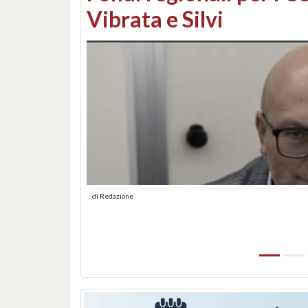
lungomare: contestati 
abusiva
di
Redazione