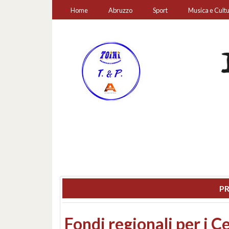
Home
Abruzzo
Sport
Musica e Cult
PR
Montesilvano, sequestr