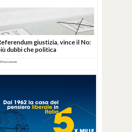
eferendum giustizia, vince il No:
iù dubbi che politica
i
Elisa Leuzzo