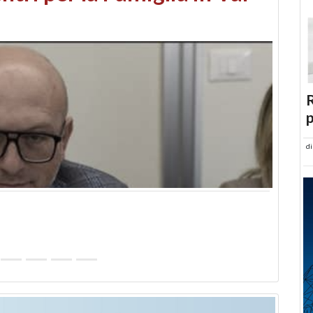
abusi edilizi e occupazione
R
p
d