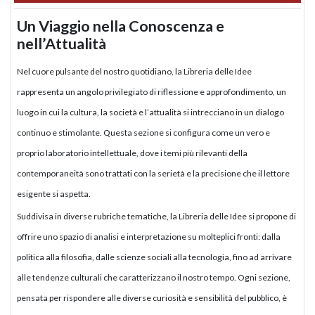
Un Viaggio nella Conoscenza e
nell’Attualità
Nel cuore pulsante del nostro quotidiano, la Libreria delle Idee
rappresenta un angolo privilegiato di riflessione e approfondimento, un
luogo in cui la cultura, la società e l’attualità si intrecciano in un dialogo
continuo e stimolante. Questa sezione si configura come un vero e
proprio laboratorio intellettuale, dove i temi più rilevanti della
contemporaneità sono trattati con la serietà e la precisione che il lettore
esigente si aspetta.
Suddivisa in diverse rubriche tematiche, la Libreria delle Idee si propone di
offrire uno spazio di analisi e interpretazione su molteplici fronti: dalla
politica alla filosofia, dalle scienze sociali alla tecnologia, fino ad arrivare
alle tendenze culturali che caratterizzano il nostro tempo. Ogni sezione,
pensata per rispondere alle diverse curiosità e sensibilità del pubblico, è