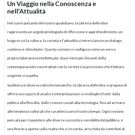
Un Viaggio nella Conoscenza e
nell’Attualità
Nel cuore pulsante del nostro quotidiano, la Libreria delle Idee
rappresenta un angolo privilegiato di riflessione e approfondimento, un
luogo in cui la cultura, la società e l’attualità si intrecciano in un dialogo
continuo e stimolante. Questa sezione si configura come un vero e
proprio laboratorio intellettuale, dove i temi più rilevanti della
contemporaneità sono trattati con la serietà e la precisione che il lettore
esigente si aspetta.
Suddivisa in diverse rubriche tematiche, la Libreria delle Idee si propone di
offrire uno spazio di analisi e interpretazione su molteplici fronti: dalla
politica alla filosofia, dalle scienze sociali alla tecnologia, fino ad arrivare
alle tendenze culturali che caratterizzano il nostro tempo. Ogni sezione,
pensata per rispondere alle diverse curiosità e sensibilità del pubblico, è
una finestra aperta sulla realtà che ci circonda, arricchita da contributi di