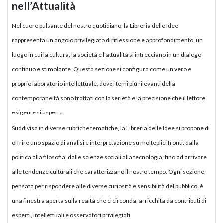
nell’Attualità
Nel cuore pulsante del nostro quotidiano, la Libreria delle Idee
rappresenta un angolo privilegiato di riflessione e approfondimento, un
luogo in cui la cultura, la società e l’attualità si intrecciano in un dialogo
continuo e stimolante. Questa sezione si configura come un vero e
proprio laboratorio intellettuale, dove i temi più rilevanti della
contemporaneità sono trattati con la serietà e la precisione che il lettore
esigente si aspetta.
Suddivisa in diverse rubriche tematiche, la Libreria delle Idee si propone di
offrire uno spazio di analisi e interpretazione su molteplici fronti: dalla
politica alla filosofia, dalle scienze sociali alla tecnologia, fino ad arrivare
alle tendenze culturali che caratterizzano il nostro tempo. Ogni sezione,
pensata per rispondere alle diverse curiosità e sensibilità del pubblico, è
una finestra aperta sulla realtà che ci circonda, arricchita da contributi di
esperti, intellettuali e osservatori privilegiati.