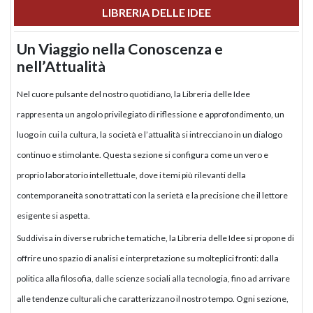
LIBRERIA DELLE IDEE
Un Viaggio nella Conoscenza e
nell’Attualità
Nel cuore pulsante del nostro quotidiano, la Libreria delle Idee
rappresenta un angolo privilegiato di riflessione e approfondimento, un
luogo in cui la cultura, la società e l’attualità si intrecciano in un dialogo
continuo e stimolante. Questa sezione si configura come un vero e
proprio laboratorio intellettuale, dove i temi più rilevanti della
contemporaneità sono trattati con la serietà e la precisione che il lettore
esigente si aspetta.
Suddivisa in diverse rubriche tematiche, la Libreria delle Idee si propone di
offrire uno spazio di analisi e interpretazione su molteplici fronti: dalla
politica alla filosofia, dalle scienze sociali alla tecnologia, fino ad arrivare
alle tendenze culturali che caratterizzano il nostro tempo. Ogni sezione,