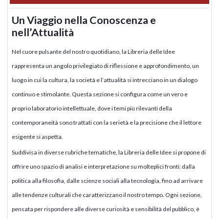
Un Viaggio nella Conoscenza e
nell’Attualità
Nel cuore pulsante del nostro quotidiano, la Libreria delle Idee
rappresenta un angolo privilegiato di riflessione e approfondimento, un
luogo in cui la cultura, la società e l’attualità si intrecciano in un dialogo
continuo e stimolante. Questa sezione si configura come un vero e
proprio laboratorio intellettuale, dove i temi più rilevanti della
contemporaneità sono trattati con la serietà e la precisione che il lettore
esigente si aspetta.
Suddivisa in diverse rubriche tematiche, la Libreria delle Idee si propone di
offrire uno spazio di analisi e interpretazione su molteplici fronti: dalla
politica alla filosofia, dalle scienze sociali alla tecnologia, fino ad arrivare
alle tendenze culturali che caratterizzano il nostro tempo. Ogni sezione,
pensata per rispondere alle diverse curiosità e sensibilità del pubblico, è