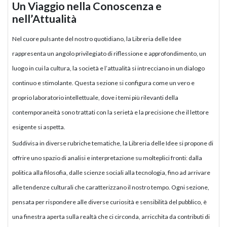
Un Viaggio nella Conoscenza e
nell’Attualità
Nel cuore pulsante del nostro quotidiano, la Libreria delle Idee
rappresenta un angolo privilegiato di riflessione e approfondimento, un
luogo in cui la cultura, la società e l’attualità si intrecciano in un dialogo
continuo e stimolante. Questa sezione si configura come un vero e
proprio laboratorio intellettuale, dove i temi più rilevanti della
contemporaneità sono trattati con la serietà e la precisione che il lettore
esigente si aspetta.
Suddivisa in diverse rubriche tematiche, la Libreria delle Idee si propone di
offrire uno spazio di analisi e interpretazione su molteplici fronti: dalla
politica alla filosofia, dalle scienze sociali alla tecnologia, fino ad arrivare
alle tendenze culturali che caratterizzano il nostro tempo. Ogni sezione,
pensata per rispondere alle diverse curiosità e sensibilità del pubblico, è
una finestra aperta sulla realtà che ci circonda, arricchita da contributi di