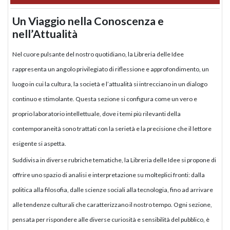
Un Viaggio nella Conoscenza e
nell’Attualità
Nel cuore pulsante del nostro quotidiano, la Libreria delle Idee
rappresenta un angolo privilegiato di riflessione e approfondimento, un
luogo in cui la cultura, la società e l’attualità si intrecciano in un dialogo
continuo e stimolante. Questa sezione si configura come un vero e
proprio laboratorio intellettuale, dove i temi più rilevanti della
contemporaneità sono trattati con la serietà e la precisione che il lettore
esigente si aspetta.
Suddivisa in diverse rubriche tematiche, la Libreria delle Idee si propone di
offrire uno spazio di analisi e interpretazione su molteplici fronti: dalla
politica alla filosofia, dalle scienze sociali alla tecnologia, fino ad arrivare
alle tendenze culturali che caratterizzano il nostro tempo. Ogni sezione,
pensata per rispondere alle diverse curiosità e sensibilità del pubblico, è