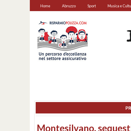
Home
Abruzzo
Sport
Musica e Cult
PR
Consiglio regionale: co