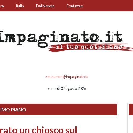
ura
Italia
Dal Mondo
Contattaci
redazione@impaginato.it
venerdì 07 agosto 2026
IMO PIANO
nfronto su call center,