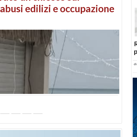
 danni da maltempo
R
p
d