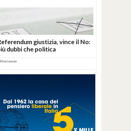
eferendum giustizia, vince il No:
iù dubbi che politica
i
Elisa Leuzzo