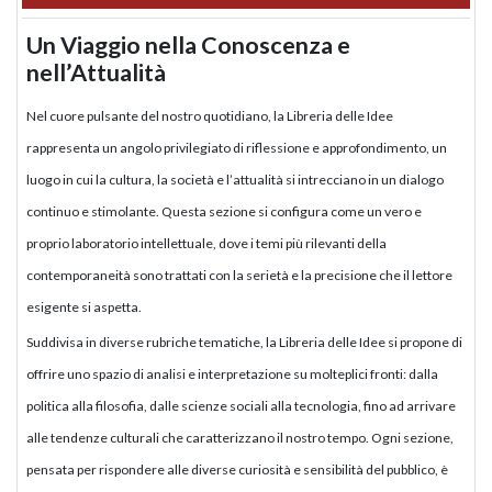
Un Viaggio nella Conoscenza e
nell’Attualità
Nel cuore pulsante del nostro quotidiano, la Libreria delle Idee
rappresenta un angolo privilegiato di riflessione e approfondimento, un
luogo in cui la cultura, la società e l’attualità si intrecciano in un dialogo
continuo e stimolante. Questa sezione si configura come un vero e
proprio laboratorio intellettuale, dove i temi più rilevanti della
contemporaneità sono trattati con la serietà e la precisione che il lettore
esigente si aspetta.
Suddivisa in diverse rubriche tematiche, la Libreria delle Idee si propone di
offrire uno spazio di analisi e interpretazione su molteplici fronti: dalla
politica alla filosofia, dalle scienze sociali alla tecnologia, fino ad arrivare
alle tendenze culturali che caratterizzano il nostro tempo. Ogni sezione,
pensata per rispondere alle diverse curiosità e sensibilità del pubblico, è