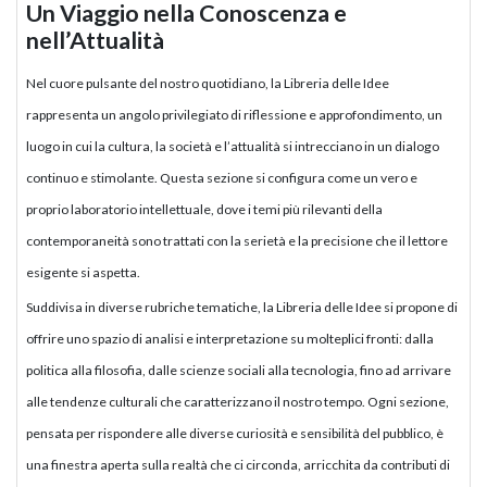
Un Viaggio nella Conoscenza e
nell’Attualità
Nel cuore pulsante del nostro quotidiano, la Libreria delle Idee
rappresenta un angolo privilegiato di riflessione e approfondimento, un
luogo in cui la cultura, la società e l’attualità si intrecciano in un dialogo
continuo e stimolante. Questa sezione si configura come un vero e
proprio laboratorio intellettuale, dove i temi più rilevanti della
contemporaneità sono trattati con la serietà e la precisione che il lettore
esigente si aspetta.
Suddivisa in diverse rubriche tematiche, la Libreria delle Idee si propone di
offrire uno spazio di analisi e interpretazione su molteplici fronti: dalla
politica alla filosofia, dalle scienze sociali alla tecnologia, fino ad arrivare
alle tendenze culturali che caratterizzano il nostro tempo. Ogni sezione,
pensata per rispondere alle diverse curiosità e sensibilità del pubblico, è
una finestra aperta sulla realtà che ci circonda, arricchita da contributi di