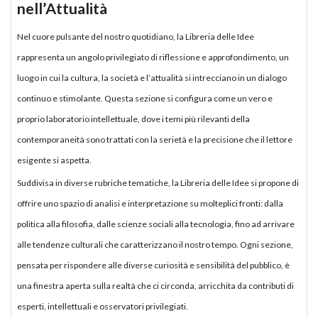
nell’Attualità
Nel cuore pulsante del nostro quotidiano, la Libreria delle Idee
rappresenta un angolo privilegiato di riflessione e approfondimento, un
luogo in cui la cultura, la società e l’attualità si intrecciano in un dialogo
continuo e stimolante. Questa sezione si configura come un vero e
proprio laboratorio intellettuale, dove i temi più rilevanti della
contemporaneità sono trattati con la serietà e la precisione che il lettore
esigente si aspetta.
Suddivisa in diverse rubriche tematiche, la Libreria delle Idee si propone di
offrire uno spazio di analisi e interpretazione su molteplici fronti: dalla
politica alla filosofia, dalle scienze sociali alla tecnologia, fino ad arrivare
alle tendenze culturali che caratterizzano il nostro tempo. Ogni sezione,
pensata per rispondere alle diverse curiosità e sensibilità del pubblico, è
una finestra aperta sulla realtà che ci circonda, arricchita da contributi di
esperti, intellettuali e osservatori privilegiati.