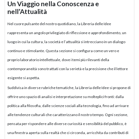
Un Viaggio nella Conoscenza e
nell’Attualità
Nel cuore pulsante del nostro quotidiano, la Libreria delle Idee
rappresenta un angolo privilegiato di riflessione e approfondimento, un
luogo in cui la cultura, la società e l’attualità si intrecciano in un dialogo
continuo e stimolante. Questa sezione si configura come un vero e
proprio laboratorio intellettuale, dove i temi più rilevanti della
contemporaneità sono trattati con la serietà e la precisione che il lettore
esigente si aspetta.
Suddivisa in diverse rubriche tematiche, la Libreria delle Idee si propone di
offrire uno spazio di analisi e interpretazione su molteplici fronti: dalla
politica alla filosofia, dalle scienze sociali alla tecnologia, fino ad arrivare
alle tendenze culturali che caratterizzano il nostro tempo. Ogni sezione,
pensata per rispondere alle diverse curiosità e sensibilità del pubblico, è
una finestra aperta sulla realtà che ci circonda, arricchita da contributi di