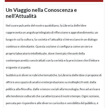
Un Viaggio nella Conoscenza e
nell’Attualità
Nel cuore pulsante del nostro quotidiano, la Libreria delle Idee
rappresenta un angolo privilegiato di riflessione e approfondimento, un
luogo in cui la cultura, la società e l’attualità si intrecciano in un dialogo
continuo e stimolante. Questa sezione si configura come un vero e
proprio laboratorio intellettuale, dove i temi più rilevanti della
contemporaneità sono trattati con la serietà e la precisione che il lettore
esigente si aspetta.
Suddivisa in diverse rubriche tematiche, la Libreria delle Idee si propone di
offrire uno spazio di analisi e interpretazione su molteplici fronti: dalla
politica alla filosofia, dalle scienze sociali alla tecnologia, fino ad arrivare
alle tendenze culturali che caratterizzano il nostro tempo. Ogni sezione,
pensata per rispondere alle diverse curiosità e sensibilità del pubblico, è