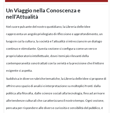
Un Viaggio nella Conoscenza e
nell’Attualità
Nel cuore pulsante del nostro quotidiano, la Libreria delle Idee
rappresenta un angolo privilegiato di riflessione e approfondimento, un
luogo in cui la cultura, la società e l’attualità si intrecciano in un dialogo
continuo e stimolante. Questa sezione si configura come un vero e
proprio laboratorio intellettuale, dove i temi più rilevanti della
contemporaneità sono trattati con la serietà e la precisione che il lettore
esigente si aspetta.
Suddivisa in diverse rubriche tematiche, la Libreria delle Idee si propone di
offrire uno spazio di analisi e interpretazione su molteplici fronti: dalla
politica alla filosofia, dalle scienze sociali alla tecnologia, fino ad arrivare
alle tendenze culturali che caratterizzano il nostro tempo. Ogni sezione,
pensata per rispondere alle diverse curiosità e sensibilità del pubblico, è