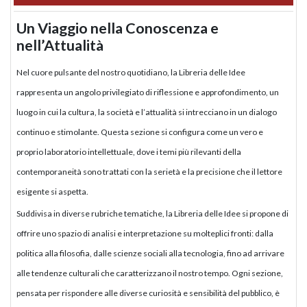
Un Viaggio nella Conoscenza e
nell’Attualità
Nel cuore pulsante del nostro quotidiano, la Libreria delle Idee
rappresenta un angolo privilegiato di riflessione e approfondimento, un
luogo in cui la cultura, la società e l’attualità si intrecciano in un dialogo
continuo e stimolante. Questa sezione si configura come un vero e
proprio laboratorio intellettuale, dove i temi più rilevanti della
contemporaneità sono trattati con la serietà e la precisione che il lettore
esigente si aspetta.
Suddivisa in diverse rubriche tematiche, la Libreria delle Idee si propone di
offrire uno spazio di analisi e interpretazione su molteplici fronti: dalla
politica alla filosofia, dalle scienze sociali alla tecnologia, fino ad arrivare
alle tendenze culturali che caratterizzano il nostro tempo. Ogni sezione,
pensata per rispondere alle diverse curiosità e sensibilità del pubblico, è