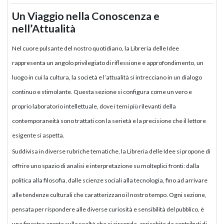
Un Viaggio nella Conoscenza e
nell’Attualità
Nel cuore pulsante del nostro quotidiano, la Libreria delle Idee
rappresenta un angolo privilegiato di riflessione e approfondimento, un
luogo in cui la cultura, la società e l’attualità si intrecciano in un dialogo
continuo e stimolante. Questa sezione si configura come un vero e
proprio laboratorio intellettuale, dove i temi più rilevanti della
contemporaneità sono trattati con la serietà e la precisione che il lettore
esigente si aspetta.
Suddivisa in diverse rubriche tematiche, la Libreria delle Idee si propone di
offrire uno spazio di analisi e interpretazione su molteplici fronti: dalla
politica alla filosofia, dalle scienze sociali alla tecnologia, fino ad arrivare
alle tendenze culturali che caratterizzano il nostro tempo. Ogni sezione,
pensata per rispondere alle diverse curiosità e sensibilità del pubblico, è
una finestra aperta sulla realtà che ci circonda, arricchita da contributi di