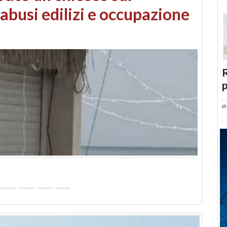
 danni da maltempo
R
p
d