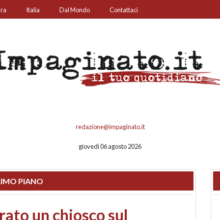
ura
Italia
Dal Mondo
Contattaci
redazione@impaginato.it
giovedì 06 agosto 2026
IMO PIANO
nfronto su call center,