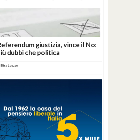
eferendum giustizia, vince il No:
iù dubbi che politica
i
Elisa Leuzzo