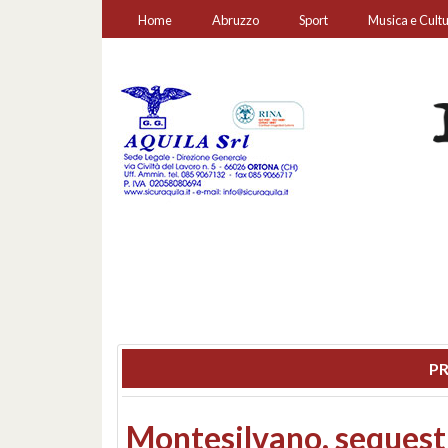
Home
Abruzzo
Sport
Musica e Cult
PR
Consiglio regionale: co