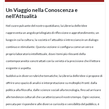
Un Viaggio nella Conoscenza e
nell’Attualità
Nel cuore pulsante del nostro quotidiano, la Libreria delle Idee
rappresenta un angolo privilegiato di riflessione e approfondimento, un
luogo in cui la cultura, la società e l’attualità si intrecciano in un dialogo
continuo e stimolante. Questa sezione si configura come un vero e
proprio laboratorio intellettuale, dove i temi più rilevanti della
contemporaneità sono trattati con la serietà e la precisione che il lettore
esigente si aspetta.
Suddivisa in diverse rubriche tematiche, la Libreria delle Idee si propone di
offrire uno spazio di analisi e interpretazione su molteplici fronti: dalla
politica alla filosofia, dalle scienze sociali alla tecnologia, fino ad arrivare
alle tendenze culturali che caratterizzano il nostro tempo. Ogni sezione,
pensata per rispondere alle diverse curiosità e sensibilità del pubblico, è