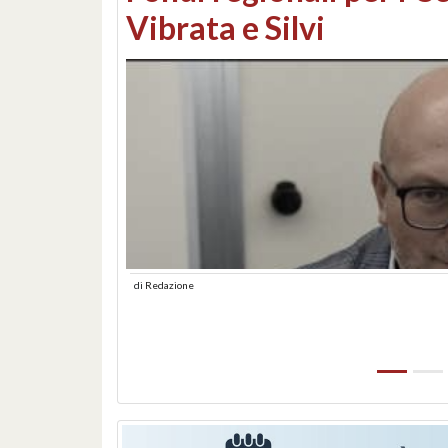
lungomare: contestati 
abusiva
di
Redazione