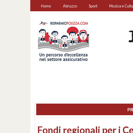
Home
Abruzzo
Sport
Musica e Cult
PR
Montesilvano, sequestr