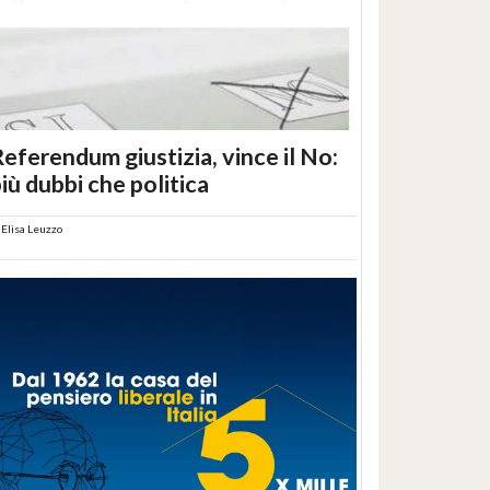
eferendum giustizia, vince il No:
iù dubbi che politica
i
Elisa Leuzzo