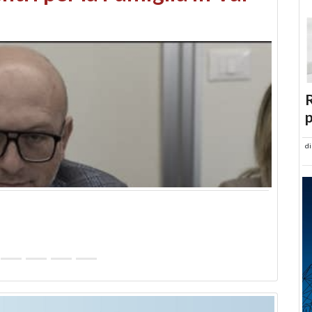
abusi edilizi e occupazione
R
p
d