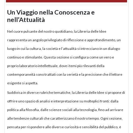
Un Viaggio nella Conoscenza e
nell’Attualità
Nel cuore pulsante del nostro quotidiano, la Libreria delle Idee
rappresenta un angolo privilegiato di riflessione e approfondimento, un
luogo in cui la cultura, la società e l’attualità si intrecciano in un dialogo
continuo e stimolante. Questa sezione si configura come un vero e
proprio laboratorio intellettuale, dove i temi più rilevanti della
contemporaneità sono trattati con la serietà e la precisione che il lettore
esigente si aspetta.
Suddivisa in diverse rubriche tematiche, la Libreria delle Idee si propone di
offrire uno spazio di analisi e interpretazione su molteplici fronti: dalla
politica alla filosofia, dalle scienze sociali alla tecnologia, fino ad arrivare
alle tendenze culturali che caratterizzano il nostro tempo. Ogni sezione,
pensata per rispondere alle diverse curiosità e sensibilità del pubblico, è