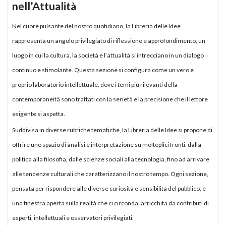
nell’Attualità
Nel cuore pulsante del nostro quotidiano, la Libreria delle Idee
rappresenta un angolo privilegiato di riflessione e approfondimento, un
luogo in cui la cultura, la società e l’attualità si intrecciano in un dialogo
continuo e stimolante. Questa sezione si configura come un vero e
proprio laboratorio intellettuale, dove i temi più rilevanti della
contemporaneità sono trattati con la serietà e la precisione che il lettore
esigente si aspetta.
Suddivisa in diverse rubriche tematiche, la Libreria delle Idee si propone di
offrire uno spazio di analisi e interpretazione su molteplici fronti: dalla
politica alla filosofia, dalle scienze sociali alla tecnologia, fino ad arrivare
alle tendenze culturali che caratterizzano il nostro tempo. Ogni sezione,
pensata per rispondere alle diverse curiosità e sensibilità del pubblico, è
una finestra aperta sulla realtà che ci circonda, arricchita da contributi di
esperti, intellettuali e osservatori privilegiati.