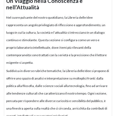
Un Viaggio nella Conoscenza e
nell’Attualità
Nel cuore pulsante del nostro quotidiano, la Libreria delle Idee
rappresenta un angolo privilegiato di riflessione e approfondimento, un
luogo in cui la cultura, la società e l’attualità si intrecciano in un dialogo
continuo e stimolante. Questa sezione si configura come un vero e
proprio laboratorio intellettuale, dove i temi più rilevanti della
contemporaneità sono trattati con la serietà e la precisione che il lettore
esigente si aspetta.
Suddivisa in diverse rubriche tematiche, la Libreria delle Idee si propone di
offrire uno spazio di analisi e interpretazione su molteplici fronti: dalla
politica alla filosofia, dalle scienze sociali alla tecnologia, fino ad arrivare
alle tendenze culturali che caratterizzano il nostro tempo. Ogni sezione,
pensata per rispondere alle diverse curiosità e sensibilità del pubblico, è
una finestra aperta sulla realtà che ci circonda, arricchita da contributi di
esperti, intellettuali e osservatori privilegiati.