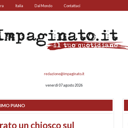
ura
Italia
Dal Mondo
Contattaci
redazione@impaginato.it
venerdì 07 agosto 2026
IMO PIANO
nfronto su call center,