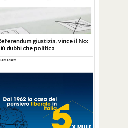
eferendum giustizia, vince il No:
iù dubbi che politica
i
Elisa Leuzzo