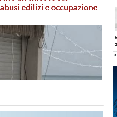
 danni da maltempo
R
p
d