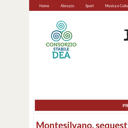
Home
Abruzzo
Sport
Musica e Cult
PR
Consiglio regionale: co