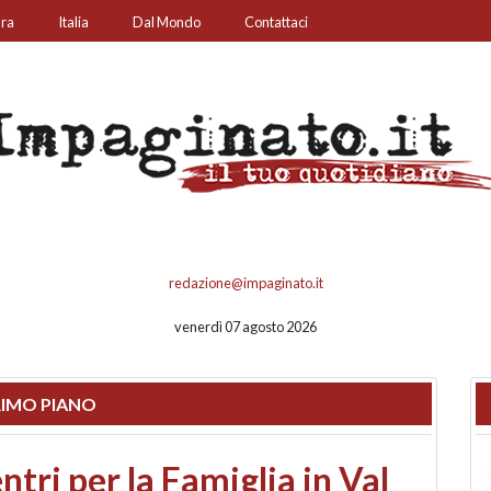
ura
Italia
Dal Mondo
Contattaci
redazione@impaginato.it
venerdì 07 agosto 2026
IMO PIANO
ato un chiosco sul