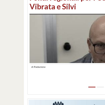
lungomare: contestati 
abusiva
di
Redazione