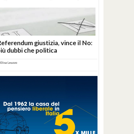
eferendum giustizia, vince il No:
iù dubbi che politica
i
Elisa Leuzzo