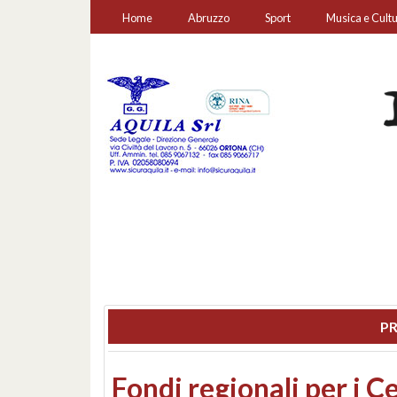
Home
Abruzzo
Sport
Musica e Cult
PR
Montesilvano, sequestr