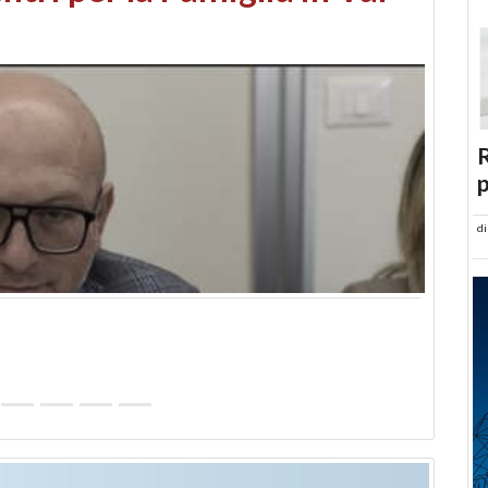
abusi edilizi e occupazione
R
p
d