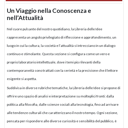
Un Viaggio nella Conoscenza e
nell’Attualità
Nel cuore pulsante del nostro quotidiano, la Libreria delle Idee
rappresenta un angolo privilegiato di riflessione e approfondimento, un
luogo in cui la cultura, la società e l’attualità si intrecciano in un dialogo
continuo e stimolante. Questa sezione si configura come un vero e
proprio laboratorio intellettuale, dove i temi più rilevanti della
contemporaneità sono trattati con la serietà e la precisione che il lettore
esigente si aspetta.
Suddivisa in diverse rubriche tematiche, la Libreria delle Idee si propone di
offrire uno spazio di analisi e interpretazione su molteplici fronti: dalla
politica alla filosofia, dalle scienze sociali alla tecnologia, fino ad arrivare
alle tendenze culturali che caratterizzano il nostro tempo. Ogni sezione,
pensata per rispondere alle diverse curiosità e sensibilità del pubblico, è