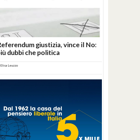
eferendum giustizia, vince il No:
iù dubbi che politica
i
Elisa Leuzzo