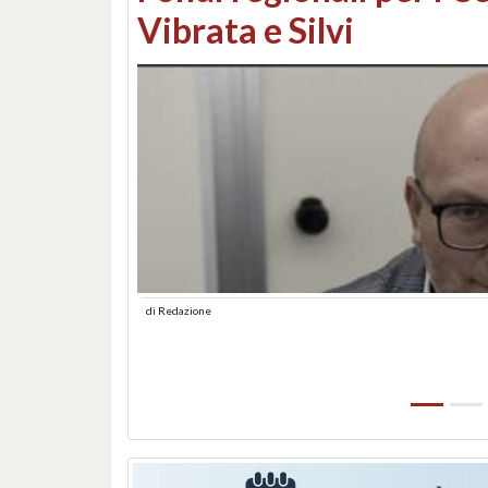
lungomare: contestati 
abusiva
di
Redazione