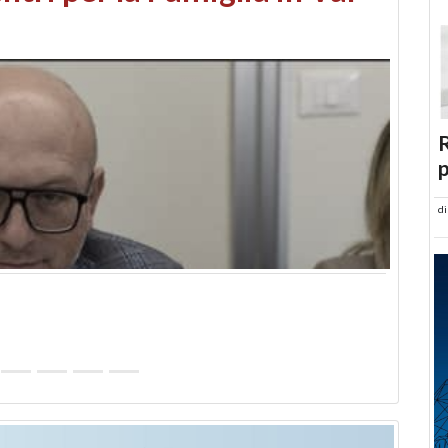
abusi edilizi e occupazione
R
p
d