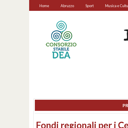
Home
Abruzzo
Sport
Musica e Cult
PR
Montesilvano, sequestr