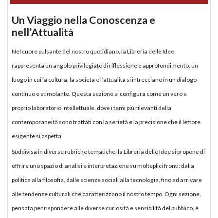
Un Viaggio nella Conoscenza e
nell’Attualità
Nel cuore pulsante del nostro quotidiano, la Libreria delle Idee
rappresenta un angolo privilegiato di riflessione e approfondimento, un
luogo in cui la cultura, la società e l’attualità si intrecciano in un dialogo
continuo e stimolante. Questa sezione si configura come un vero e
proprio laboratorio intellettuale, dove i temi più rilevanti della
contemporaneità sono trattati con la serietà e la precisione che il lettore
esigente si aspetta.
Suddivisa in diverse rubriche tematiche, la Libreria delle Idee si propone di
offrire uno spazio di analisi e interpretazione su molteplici fronti: dalla
politica alla filosofia, dalle scienze sociali alla tecnologia, fino ad arrivare
alle tendenze culturali che caratterizzano il nostro tempo. Ogni sezione,
pensata per rispondere alle diverse curiosità e sensibilità del pubblico, è