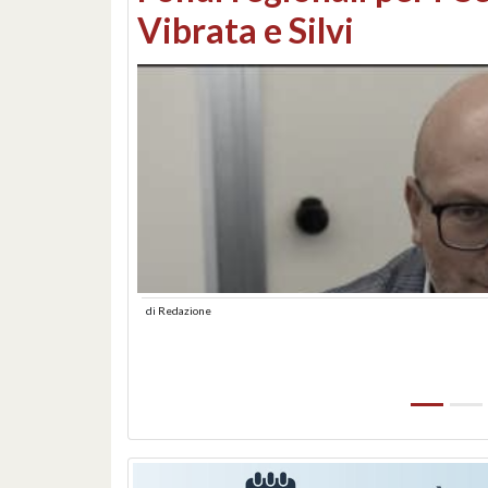
lungomare: contestati 
abusiva
di
Redazione