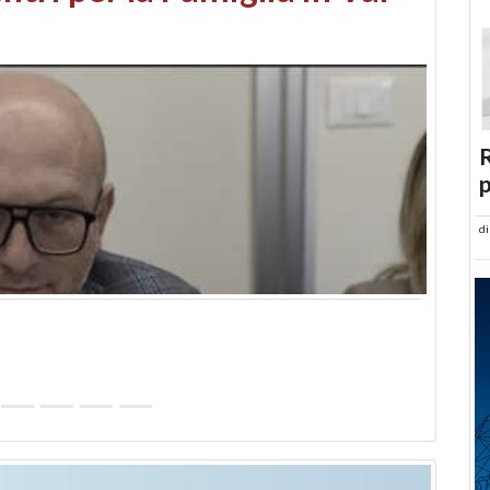
abusi edilizi e occupazione
R
p
d