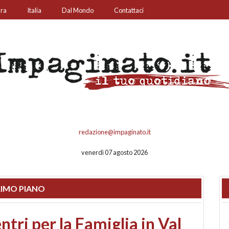
ura
Italia
Dal Mondo
Contattaci
redazione@impaginato.it
venerdì 07 agosto 2026
IMO PIANO
ato un chiosco sul