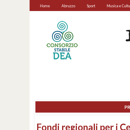
Home
Abruzzo
Sport
Musica e Cult
PR
Montesilvano, sequestr