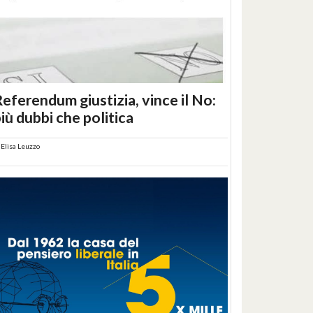
eferendum giustizia, vince il No:
iù dubbi che politica
i
Elisa Leuzzo