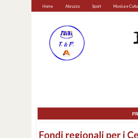
Home
Abruzzo
Sport
Musica e Cult
PR
Montesilvano, sequestr