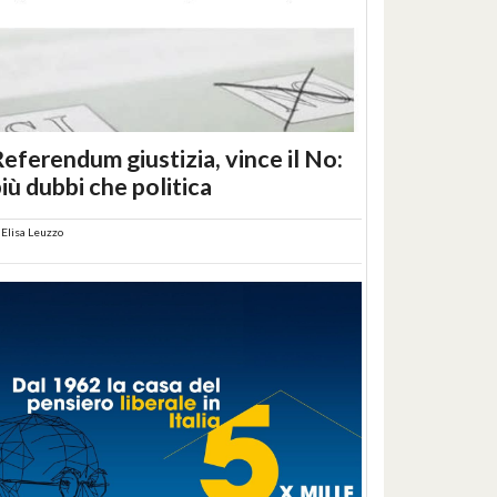
eferendum giustizia, vince il No:
iù dubbi che politica
i
Elisa Leuzzo