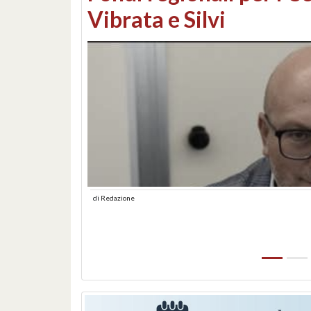
lungomare: contestati 
abusiva
di
Redazione