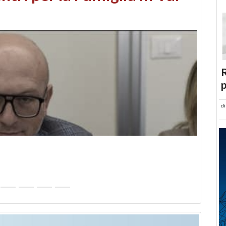
abusi edilizi e occupazione
R
p
d