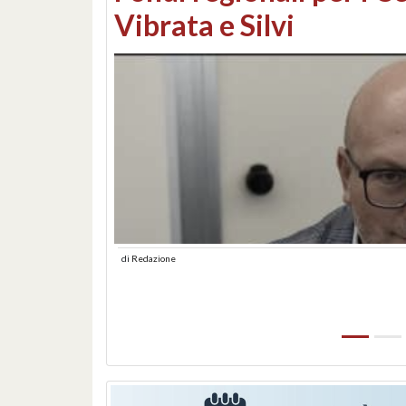
lungomare: contestati 
abusiva
di
Redazione