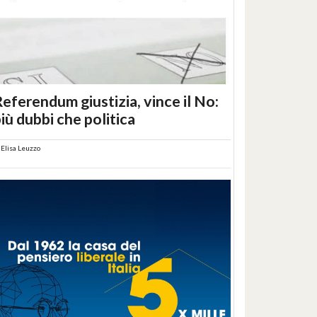
eferendum giustizia, vince il No:
iù dubbi che politica
i
Elisa Leuzzo