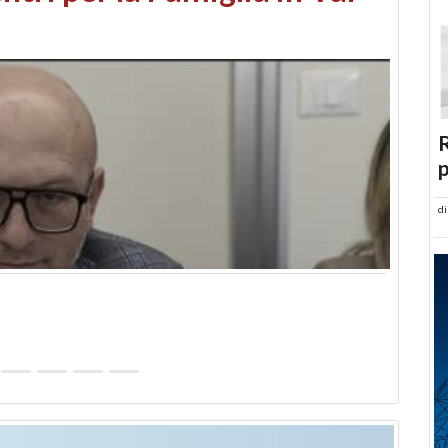
abusi edilizi e occupazione
R
p
d