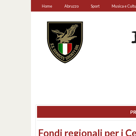
Home
Abruzzo
Sport
Musica e Cult
PR
Montesilvano, sequestr