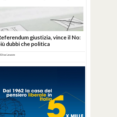
eferendum giustizia, vince il No:
iù dubbi che politica
i
Elisa Leuzzo