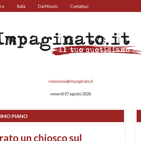
ura
Italia
Dal Mondo
Contattaci
redazione@impaginato.it
venerdì 07 agosto 2026
IMO PIANO
nfronto su call center,