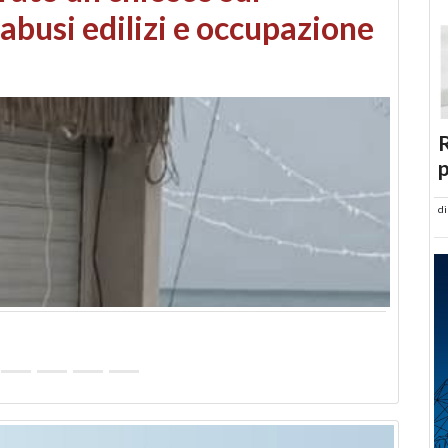
 danni da maltempo
R
p
d