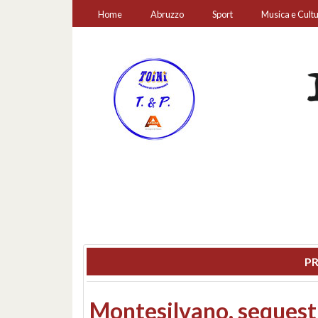
Home
Abruzzo
Sport
Musica e Cult
PR
Consiglio regionale: co