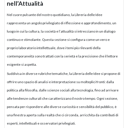
nell’Attualità
Nel cuore pulsante del nostro quotidiano, la Libreria delle Idee
rappresenta un angolo privilegiato di riflessione e approfondimento, un
luogo in cui la cultura, la società e l’attualità si intrecciano in un dialogo
continuo e stimolante. Questa sezione si configura come un vero e
proprio laboratorio intellettuale, dove i temi più rilevanti della
contemporaneità sono trattati con la serietà e la precisione che il lettore
esigente si aspetta.
Suddivisa in diverse rubriche tematiche, la Libreria delle Idee si propone di
offrire uno spazio di analisi e interpretazione su molteplici fronti: dalla
politica alla filosofia, dalle scienze sociali alla tecnologia, fino ad arrivare
alle tendenze culturali che caratterizzano il nostro tempo. Ogni sezione,
pensata per rispondere alle diverse curiosità e sensibilità del pubblico, è
una finestra aperta sulla realtà che ci circonda, arricchita da contributi di
esperti, intellettuali e osservatori privilegiati.