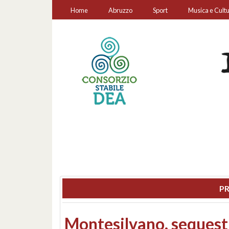
Home
Abruzzo
Sport
Musica e Cult
PR
Consiglio regionale: co