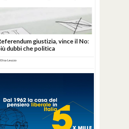
eferendum giustizia, vince il No:
iù dubbi che politica
i
Elisa Leuzzo