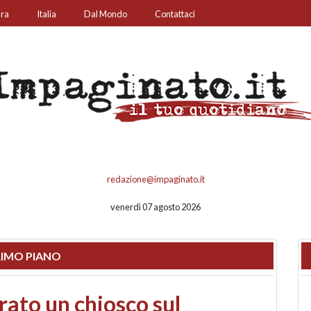
ura
Italia
Dal Mondo
Contattaci
redazione@impaginato.it
venerdì 07 agosto 2026
IMO PIANO
nfronto su call center,