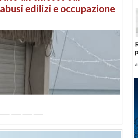
 danni da maltempo
R
p
d