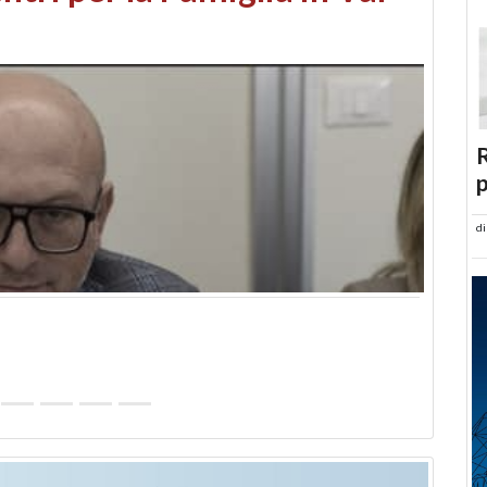
abusi edilizi e occupazione
R
p
d