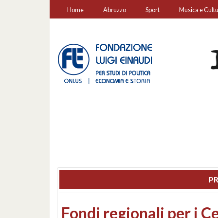
Home
Abruzzo
Sport
Musica e Cult
PR
Montesilvano, sequestr