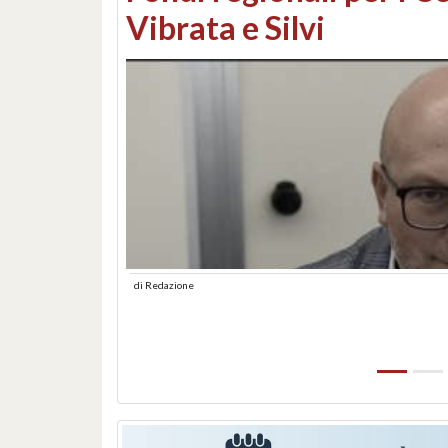
lungomare: contestati 
abusiva
di
Redazione