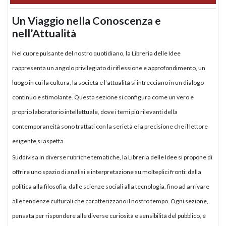
Un Viaggio nella Conoscenza e
nell’Attualità
Nel cuore pulsante del nostro quotidiano, la Libreria delle Idee
rappresenta un angolo privilegiato di riflessione e approfondimento, un
luogo in cui la cultura, la società e l’attualità si intrecciano in un dialogo
continuo e stimolante. Questa sezione si configura come un vero e
proprio laboratorio intellettuale, dove i temi più rilevanti della
contemporaneità sono trattati con la serietà e la precisione che il lettore
esigente si aspetta.
Suddivisa in diverse rubriche tematiche, la Libreria delle Idee si propone di
offrire uno spazio di analisi e interpretazione su molteplici fronti: dalla
politica alla filosofia, dalle scienze sociali alla tecnologia, fino ad arrivare
alle tendenze culturali che caratterizzano il nostro tempo. Ogni sezione,
pensata per rispondere alle diverse curiosità e sensibilità del pubblico, è