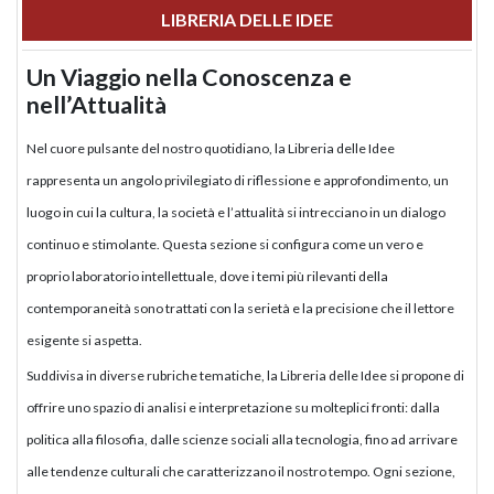
LIBRERIA DELLE IDEE
Un Viaggio nella Conoscenza e
nell’Attualità
Nel cuore pulsante del nostro quotidiano, la Libreria delle Idee
rappresenta un angolo privilegiato di riflessione e approfondimento, un
luogo in cui la cultura, la società e l’attualità si intrecciano in un dialogo
continuo e stimolante. Questa sezione si configura come un vero e
proprio laboratorio intellettuale, dove i temi più rilevanti della
contemporaneità sono trattati con la serietà e la precisione che il lettore
esigente si aspetta.
Suddivisa in diverse rubriche tematiche, la Libreria delle Idee si propone di
offrire uno spazio di analisi e interpretazione su molteplici fronti: dalla
politica alla filosofia, dalle scienze sociali alla tecnologia, fino ad arrivare
alle tendenze culturali che caratterizzano il nostro tempo. Ogni sezione,