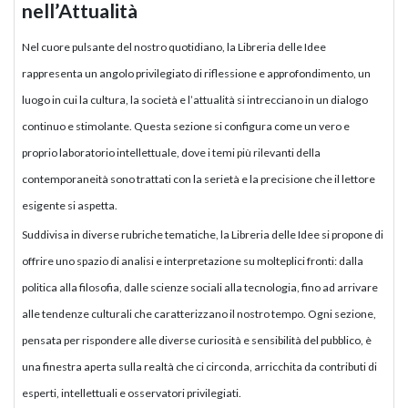
nell’Attualità
Nel cuore pulsante del nostro quotidiano, la Libreria delle Idee
rappresenta un angolo privilegiato di riflessione e approfondimento, un
luogo in cui la cultura, la società e l’attualità si intrecciano in un dialogo
continuo e stimolante. Questa sezione si configura come un vero e
proprio laboratorio intellettuale, dove i temi più rilevanti della
contemporaneità sono trattati con la serietà e la precisione che il lettore
esigente si aspetta.
Suddivisa in diverse rubriche tematiche, la Libreria delle Idee si propone di
offrire uno spazio di analisi e interpretazione su molteplici fronti: dalla
politica alla filosofia, dalle scienze sociali alla tecnologia, fino ad arrivare
alle tendenze culturali che caratterizzano il nostro tempo. Ogni sezione,
pensata per rispondere alle diverse curiosità e sensibilità del pubblico, è
una finestra aperta sulla realtà che ci circonda, arricchita da contributi di
esperti, intellettuali e osservatori privilegiati.