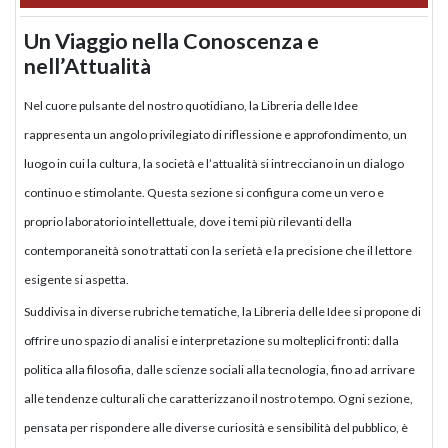
Un Viaggio nella Conoscenza e
nell’Attualità
Nel cuore pulsante del nostro quotidiano, la Libreria delle Idee
rappresenta un angolo privilegiato di riflessione e approfondimento, un
luogo in cui la cultura, la società e l’attualità si intrecciano in un dialogo
continuo e stimolante. Questa sezione si configura come un vero e
proprio laboratorio intellettuale, dove i temi più rilevanti della
contemporaneità sono trattati con la serietà e la precisione che il lettore
esigente si aspetta.
Suddivisa in diverse rubriche tematiche, la Libreria delle Idee si propone di
offrire uno spazio di analisi e interpretazione su molteplici fronti: dalla
politica alla filosofia, dalle scienze sociali alla tecnologia, fino ad arrivare
alle tendenze culturali che caratterizzano il nostro tempo. Ogni sezione,
pensata per rispondere alle diverse curiosità e sensibilità del pubblico, è