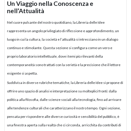
Un Viaggio nella Conoscenza e
nell’Attualità
Nel cuore pulsante del nostro quotidiano, la Libreria delle Idee
rappresenta un angolo privilegiato di riflessione e approfondimento, un
luogo in cui la cultura, la società e l’attualità si intrecciano in un dialogo
continuo e stimolante. Questa sezione si configura come un vero e
proprio laboratorio intellettuale, dove i temi più rilevanti della
contemporaneità sono trattati con la serietà e la precisione che il lettore
esigente si aspetta.
Suddivisa in diverse rubriche tematiche, la Libreria delle Idee si propone di
offrire uno spazio di analisi e interpretazione su molteplici fronti: dalla
politica alla filosofia, dalle scienze sociali alla tecnologia, fino ad arrivare
alle tendenze culturali che caratterizzano il nostro tempo. Ogni sezione,
pensata per rispondere alle diverse curiosità e sensibilità del pubblico, è
una finestra aperta sulla realtà che ci circonda, arricchita da contributi di