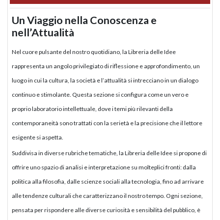
Un Viaggio nella Conoscenza e
nell’Attualità
Nel cuore pulsante del nostro quotidiano, la Libreria delle Idee
rappresenta un angolo privilegiato di riflessione e approfondimento, un
luogo in cui la cultura, la società e l’attualità si intrecciano in un dialogo
continuo e stimolante. Questa sezione si configura come un vero e
proprio laboratorio intellettuale, dove i temi più rilevanti della
contemporaneità sono trattati con la serietà e la precisione che il lettore
esigente si aspetta.
Suddivisa in diverse rubriche tematiche, la Libreria delle Idee si propone di
offrire uno spazio di analisi e interpretazione su molteplici fronti: dalla
politica alla filosofia, dalle scienze sociali alla tecnologia, fino ad arrivare
alle tendenze culturali che caratterizzano il nostro tempo. Ogni sezione,
pensata per rispondere alle diverse curiosità e sensibilità del pubblico, è