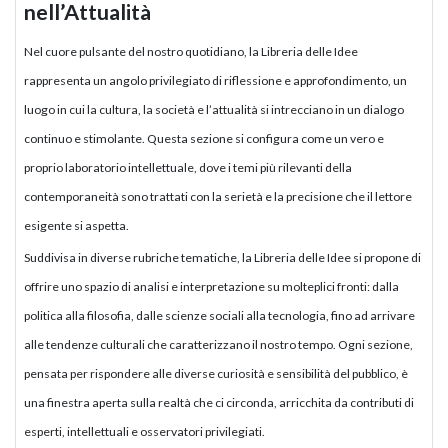
nell’Attualità
Nel cuore pulsante del nostro quotidiano, la Libreria delle Idee
rappresenta un angolo privilegiato di riflessione e approfondimento, un
luogo in cui la cultura, la società e l’attualità si intrecciano in un dialogo
continuo e stimolante. Questa sezione si configura come un vero e
proprio laboratorio intellettuale, dove i temi più rilevanti della
contemporaneità sono trattati con la serietà e la precisione che il lettore
esigente si aspetta.
Suddivisa in diverse rubriche tematiche, la Libreria delle Idee si propone di
offrire uno spazio di analisi e interpretazione su molteplici fronti: dalla
politica alla filosofia, dalle scienze sociali alla tecnologia, fino ad arrivare
alle tendenze culturali che caratterizzano il nostro tempo. Ogni sezione,
pensata per rispondere alle diverse curiosità e sensibilità del pubblico, è
una finestra aperta sulla realtà che ci circonda, arricchita da contributi di
esperti, intellettuali e osservatori privilegiati.