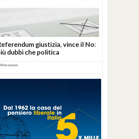
eferendum giustizia, vince il No:
iù dubbi che politica
i
Elisa Leuzzo