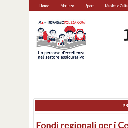
Home
Abruzzo
Sport
Musica e Cult
PR
Montesilvano, sequestr