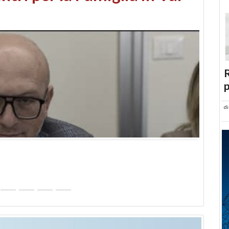
abusi edilizi e occupazione
R
p
d