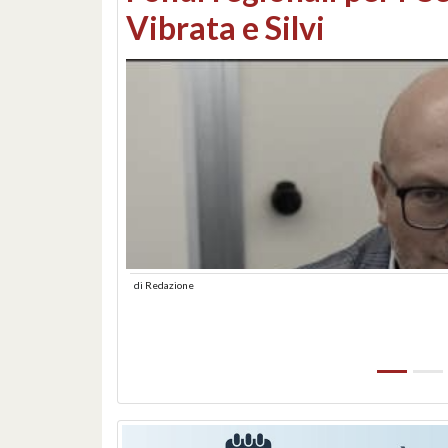
lungomare: contestati 
abusiva
di
Redazione