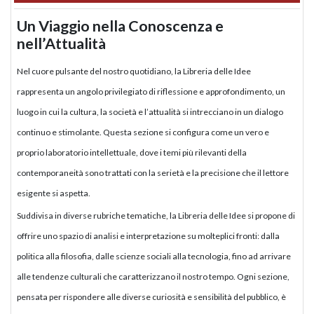
Un Viaggio nella Conoscenza e
nell’Attualità
Nel cuore pulsante del nostro quotidiano, la Libreria delle Idee
rappresenta un angolo privilegiato di riflessione e approfondimento, un
luogo in cui la cultura, la società e l’attualità si intrecciano in un dialogo
continuo e stimolante. Questa sezione si configura come un vero e
proprio laboratorio intellettuale, dove i temi più rilevanti della
contemporaneità sono trattati con la serietà e la precisione che il lettore
esigente si aspetta.
Suddivisa in diverse rubriche tematiche, la Libreria delle Idee si propone di
offrire uno spazio di analisi e interpretazione su molteplici fronti: dalla
politica alla filosofia, dalle scienze sociali alla tecnologia, fino ad arrivare
alle tendenze culturali che caratterizzano il nostro tempo. Ogni sezione,
pensata per rispondere alle diverse curiosità e sensibilità del pubblico, è